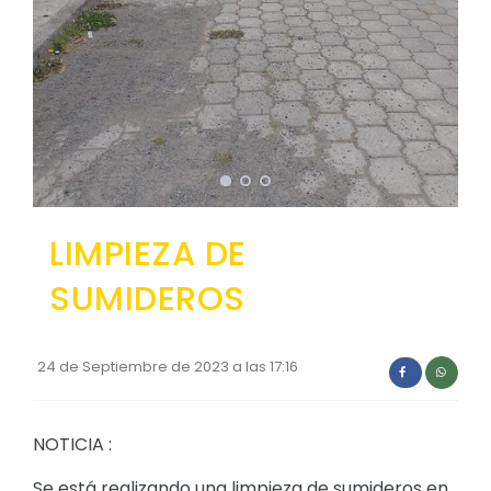
Convocatorias
GESTIÓN ADMINISTRATIVA
Plan de desarrollo y Ordenamiento Territorial - PD
Plan Anual Contratación - PAC
Plan Operativo Anual - POA
Convenios Institucionales
LIMPIEZA DE
PRESUPUESTO: EJECUCIÓN Y REPORTES
SUMIDEROS
Cédulas presupuestarias y balances
Procesos de contratación
24 de Septiembre de 2023 a las 17:16
Ejecución Presupuestaria
Obras y proyectos
NOTICIA :
Se está realizando una limpieza de sumideros en