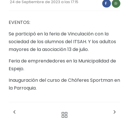
24 de Septiembre de 2023 a las 17:15
Convocatorias
GESTIÓN ADMINISTRATIVA
EVENTOS:
Plan de desarrollo y Ordenamiento Territorial - PD
Se participó en la feria de Vinculación con la
Plan Anual Contratación - PAC
sociedad de los alumnos del ITSAH. Y los adultos
mayores de la asociación 13 de julio.
Plan Operativo Anual - POA
Convenios Institucionales
Feria de emprendedores en la Municipalidad de
Espejo.
PRESUPUESTO: EJECUCIÓN Y REPORTES
Inauguración del curso de Chóferes Sportman en
Cédulas presupuestarias y balances
la Parroquia.
Procesos de contratación
Ejecución Presupuestaria
Obras y proyectos