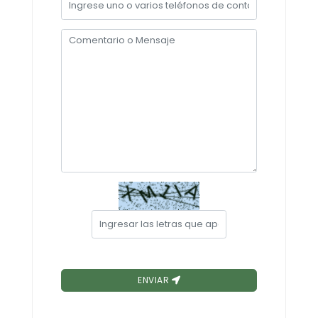
Convocatorias
GESTIÓN ADMINISTRATIVA
Plan de desarrollo y Ordenamiento Territorial - PD
Plan Anual Contratación - PAC
Plan Operativo Anual - POA
Convenios Institucionales
PRESUPUESTO: EJECUCIÓN Y REPORTES
Cédulas presupuestarias y balances
Procesos de contratación
Ejecución Presupuestaria
Obras y proyectos
ENVIAR