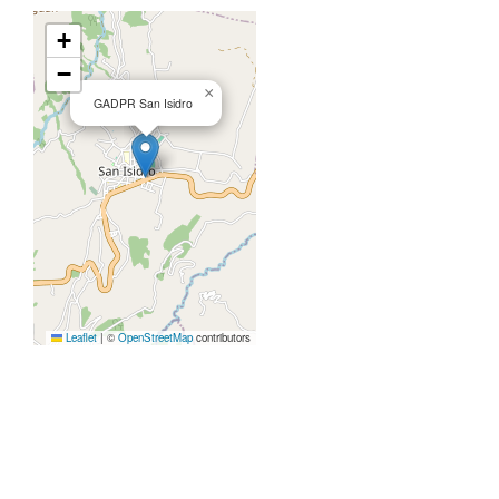
+
−
×
GADPR San Isidro
Leaflet
|
©
OpenStreetMap
contributors