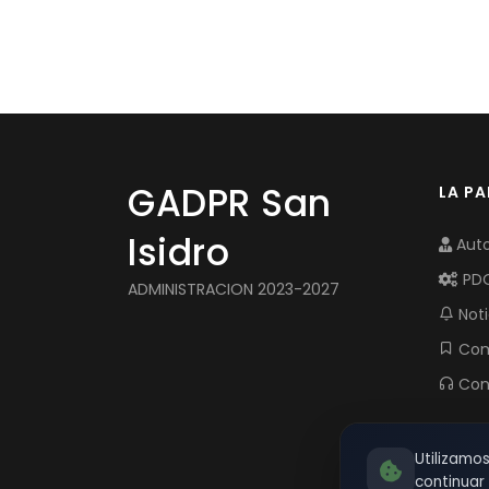
GADPR San
LA P
Isidro
Auto
PD
ADMINISTRACION 2023-2027
Noti
Com
Con
Utilizamo
continua