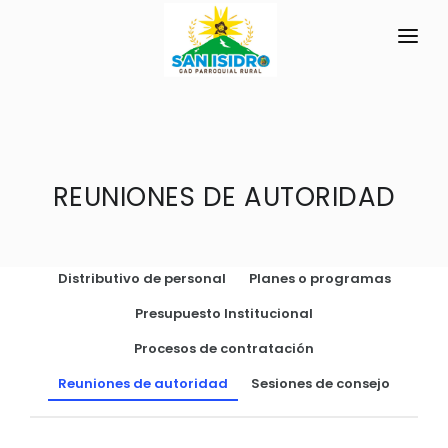
INICIO
LA PARROQUIA
RESEÑA HISTÓRICA
REUNIONES DE AUTORIDAD
GAD
Historia Antigua
TRANSPARENCIA
Símbolos Cívicos
Distributivo de personal
Planes o programas
GESTIÓN Y PRESUPUESTO
GEOGRAFÍA
Presupuesto Institucional
GESTIÓN INSTITUCIONAL
MECANISMOS DE PARTICIPACIÓN
Ubicación
Procesos de contratación
Sesiones Ordinarias
TURISMO
Clima
CIUDADANÍA ACTIVA
Reuniones de autoridad
Sesiones de consejo
Sesiones Extraordinarias
Solicitud de acceso información pública
Resoluciones
NEW