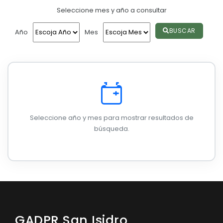
Seleccione mes y año a consultar
Convocatorias
GESTIÓN ADMINISTRATIVA
BUSCAR
Año
Mes
Plan de desarrollo y Ordenamiento Territorial - PD
Plan Anual Contratación - PAC
Plan Operativo Anual - POA
Convenios Institucionales
Seleccione año y mes para mostrar resultados de
PRESUPUESTO: EJECUCIÓN Y REPORTES
búsqueda.
Cédulas presupuestarias y balances
Procesos de contratación
Ejecución Presupuestaria
Obras y proyectos
GADPR San Isidro