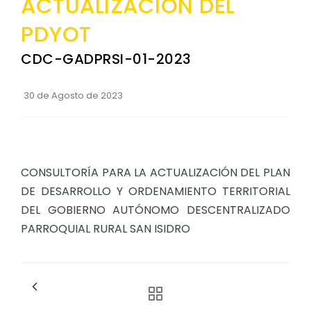
ACTUALIZACIÓN DEL
Convocatorias
PDYOT
GESTIÓN ADMINISTRATIVA
CDC-GADPRSI-01-2023
Plan de desarrollo y Ordenamiento Territorial - PD
Plan Anual Contratación - PAC
30 de Agosto de 2023
Plan Operativo Anual - POA
Convenios Institucionales
CONSULTORÍA PARA LA ACTUALIZACIÓN DEL PLAN
PRESUPUESTO: EJECUCIÓN Y REPORTES
DE DESARROLLO Y ORDENAMIENTO TERRITORIAL
Cédulas presupuestarias y balances
DEL GOBIERNO AUTÓNOMO DESCENTRALIZADO
Procesos de contratación
PARROQUIAL RURAL SAN ISIDRO
Ejecución Presupuestaria
Obras y proyectos