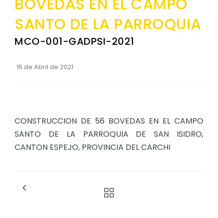
BOVEDAS EN EL CAMPO
Convocatorias
SANTO DE LA PARROQUIA
GESTIÓN ADMINISTRATIVA
MCO-001-GADPSI-2021
Plan de desarrollo y Ordenamiento Territorial - PD
Plan Anual Contratación - PAC
15 de Abril de 2021
Plan Operativo Anual - POA
Convenios Institucionales
CONSTRUCCION DE 56 BOVEDAS EN EL CAMPO
PRESUPUESTO: EJECUCIÓN Y REPORTES
SANTO DE LA PARROQUIA DE SAN ISIDRO,
Cédulas presupuestarias y balances
CANTON ESPEJO, PROVINCIA DEL CARCHI
Procesos de contratación
Ejecución Presupuestaria
Obras y proyectos