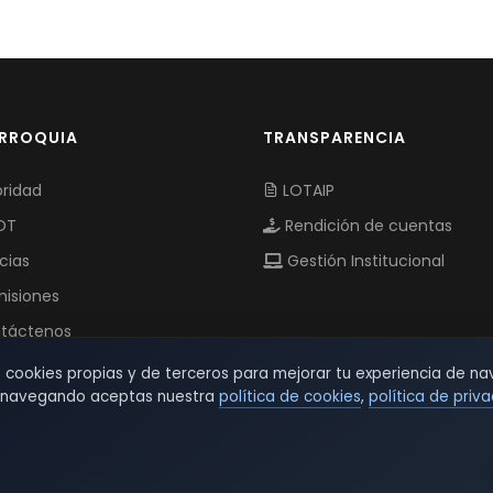
ARROQUIA
TRANSPARENCIA
ridad
LOTAIP
OT
Rendición de cuentas
cias
Gestión Institucional
isiones
táctenos
s cookies propias y de terceros para mejorar tu experiencia de na
r navegando aceptas nuestra
política de cookies
,
política de priv
© 2026 TSW - TecnoServiWeb. All Rights Reserved.