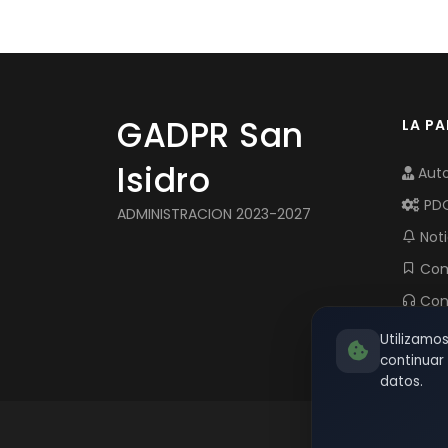
GADPR San
LA P
Isidro
Auto
PD
ADMINISTRACION 2023-2027
Noti
Com
Con
Utilizamo
continua
datos.