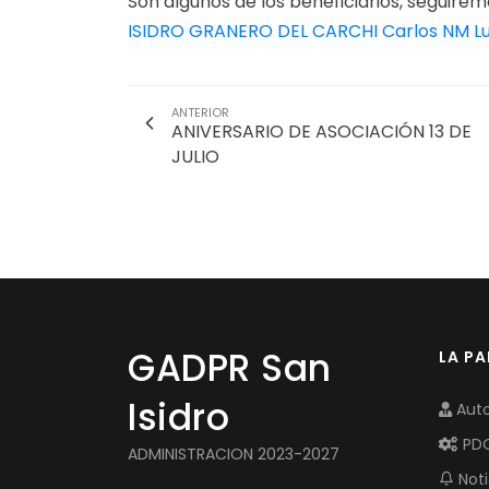
Son algunos de los beneficiarios, seguire
ISIDRO GRANERO DEL CARCHI
Carlos NM
L
ANTERIOR
ANIVERSARIO DE ASOCIACIÓN 13 DE
JULIO
GADPR San
LA P
Isidro
Auto
PD
ADMINISTRACION 2023-2027
Noti