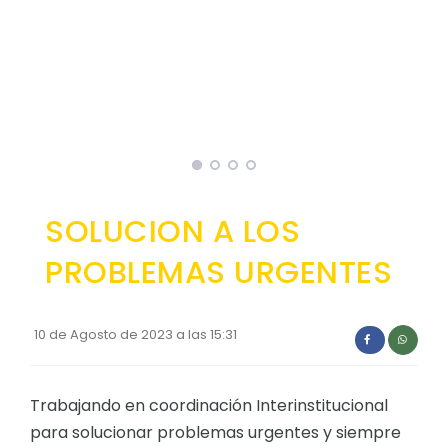
Convocatorias
GESTIÓN ADMINISTRATIVA
Plan de desarrollo y Ordenamiento Territorial - PD
Plan Anual Contratación - PAC
Plan Operativo Anual - POA
Convenios Institucionales
SOLUCION A LOS
PRESUPUESTO: EJECUCIÓN Y REPORTES
PROBLEMAS URGENTES
Cédulas presupuestarias y balances
Procesos de contratación
10 de Agosto de 2023 a las 15:31
Ejecución Presupuestaria
Obras y proyectos
Trabajando en coordinación Interinstitucional
para solucionar problemas urgentes y siempre