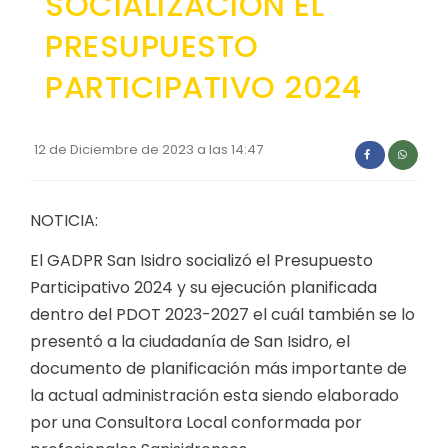
SOCIALIZACION EL
Convocatorias
PRESUPUESTO
GESTIÓN ADMINISTRATIVA
PARTICIPATIVO 2024
Plan de desarrollo y Ordenamiento Territorial - PD
Plan Anual Contratación - PAC
12 de Diciembre de 2023 a las 14:47
Plan Operativo Anual - POA
Convenios Institucionales
NOTICIA:
PRESUPUESTO: EJECUCIÓN Y REPORTES
El GADPR San Isidro socializó el Presupuesto
Participativo 2024 y su ejecución planificada
Cédulas presupuestarias y balances
dentro del PDOT 2023-2027 el cuál también se lo
Procesos de contratación
presentó a la ciudadanía de San Isidro, el
Ejecución Presupuestaria
documento de planificación más importante de
la actual administración esta siendo elaborado
Obras y proyectos
por una Consultora Local conformada por