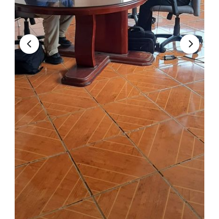
Convocatorias
GESTIÓN ADMINISTRATIVA
Plan de desarrollo y Ordenamiento Territorial - PD
Plan Anual Contratación - PAC
Plan Operativo Anual - POA
Convenios Institucionales
PRESUPUESTO: EJECUCIÓN Y REPORTES
Cédulas presupuestarias y balances
Procesos de contratación
Ejecución Presupuestaria
Obras y proyectos