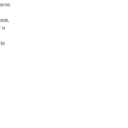
arrio
sas,
r a
la