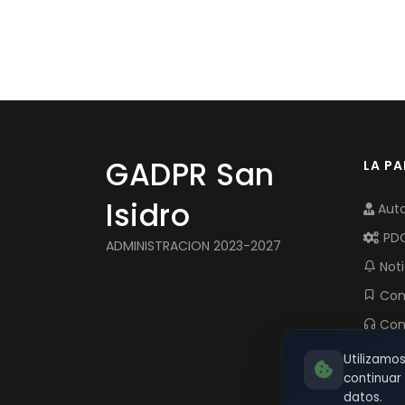
GADPR San
LA P
Isidro
Auto
PD
ADMINISTRACION 2023-2027
Noti
Com
Con
Utilizamo
continua
datos.