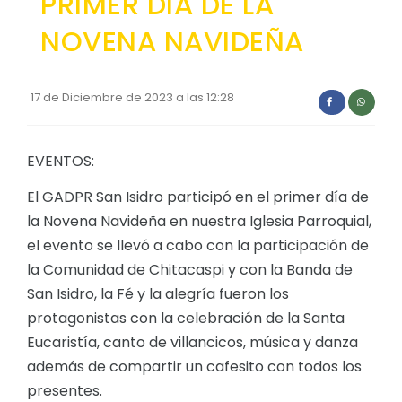
PRIMER DIA DE LA
Convocatorias
NOVENA NAVIDEÑA
GESTIÓN ADMINISTRATIVA
Plan de desarrollo y Ordenamiento Territorial - PD
17 de Diciembre de 2023 a las 12:28
Plan Anual Contratación - PAC
Plan Operativo Anual - POA
EVENTOS:
Convenios Institucionales
El GADPR San Isidro participó en el primer día de
la Novena Navideña en nuestra Iglesia Parroquial,
PRESUPUESTO: EJECUCIÓN Y REPORTES
el evento se llevó a cabo con la participación de
Cédulas presupuestarias y balances
la Comunidad de Chitacaspi y con la Banda de
Procesos de contratación
San Isidro, la Fé y la alegría fueron los
protagonistas con la celebración de la Santa
Ejecución Presupuestaria
Eucaristía, canto de villancicos, música y danza
Obras y proyectos
además de compartir un cafesito con todos los
presentes.