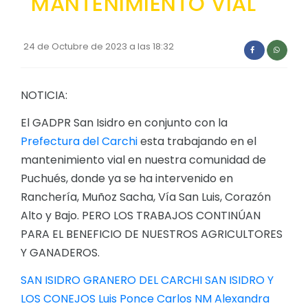
MANTENIMIENTO VIAL
Convocatorias
GESTIÓN ADMINISTRATIVA
24 de Octubre de 2023 a las 18:32
Plan de desarrollo y Ordenamiento Territorial - PD
NOTICIA:
Plan Anual Contratación - PAC
Plan Operativo Anual - POA
El GADPR San Isidro en conjunto con la
Prefectura del Carchi
esta trabajando en el
Convenios Institucionales
mantenimiento vial en nuestra comunidad de
PRESUPUESTO: EJECUCIÓN Y REPORTES
Puchués, donde ya se ha intervenido en
Ranchería, Muñoz Sacha, Vía San Luis, Corazón
Cédulas presupuestarias y balances
Alto y Bajo. PERO LOS TRABAJOS CONTINÚAN
Procesos de contratación
PARA EL BENEFICIO DE NUESTROS AGRICULTORES
Ejecución Presupuestaria
Y GANADEROS.
Obras y proyectos
SAN ISIDRO GRANERO DEL CARCHI
SAN ISIDRO Y
LOS CONEJOS
Luis Ponce
Carlos NM
Alexandra