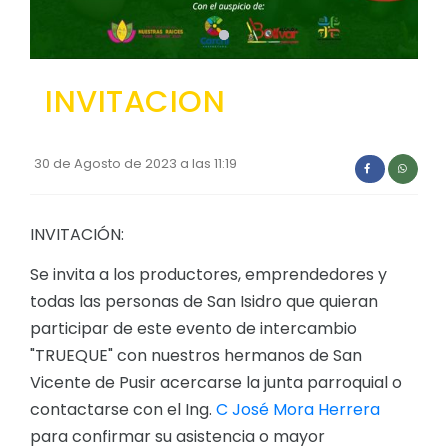
Convocatorias
GESTIÓN ADMINISTRATIVA
INVITACION
Plan de desarrollo y Ordenamiento Territorial - PD
Plan Anual Contratación - PAC
30 de Agosto de 2023 a las 11:19
Plan Operativo Anual - POA
Convenios Institucionales
INVITACIÓN:
PRESUPUESTO: EJECUCIÓN Y REPORTES
Se invita a los productores, emprendedores y
Cédulas presupuestarias y balances
todas las personas de San Isidro que quieran
Procesos de contratación
participar de este evento de intercambio
"TRUEQUE" con nuestros hermanos de San
Ejecución Presupuestaria
Vicente de Pusir acercarse la junta parroquial o
Obras y proyectos
contactarse con el Ing.
C José Mora Herrera
para confirmar su asistencia o mayor