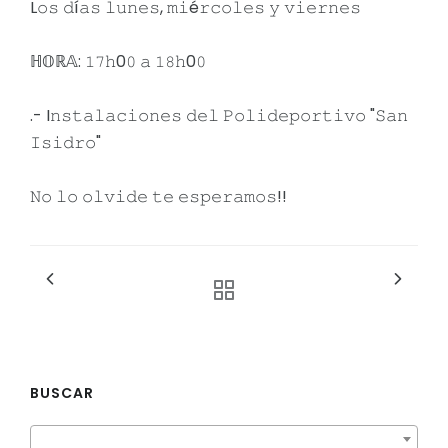
L𝚘𝚜 𝚍í𝚊𝚜 𝚕𝚞𝚗𝚎𝚜, 𝚖𝚒é𝚛𝚌𝚘𝚕𝚎𝚜 𝚢 𝚟𝚒𝚎𝚛𝚗𝚎𝚜
ℍ𝕆ℝ𝔸: 𝟷𝟽𝚑0𝟶 𝚊 𝟷𝟾𝚑0𝟶
.- I𝚗𝚜𝚝𝚊𝚕𝚊𝚌𝚒𝚘𝚗𝚎𝚜 𝚍𝚎𝚕 𝙿𝚘𝚕𝚒𝚍𝚎𝚙𝚘𝚛𝚝𝚒𝚟𝚘 "𝚂𝚊𝚗
𝙸𝚜𝚒𝚍𝚛𝚘"
𝙽𝚘 𝚕𝚘 𝚘𝚕𝚟𝚒𝚍𝚎 𝚝𝚎 𝚎𝚜𝚙𝚎𝚛𝚊𝚖𝚘𝚜!!
BUSCAR