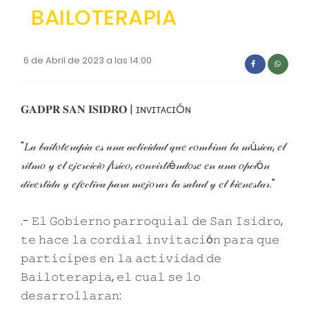
BAILOTERAPIA
6 de Abril de 2023 a las 14:00
𝐆𝐀𝐃𝐏𝐑 𝐒𝐀𝐍 𝐈𝐒𝐈𝐃𝐑𝐎 | ɪɴᴠɪᴛᴀᴄɪÓɴ
"𝐿𝒶 𝒷𝒶𝒾𝓁𝑜𝓉𝑒𝓇𝒶𝓅𝒾𝒶 𝑒𝓈 𝓊𝓃𝒶 𝒶𝒸𝓉𝒾𝓋𝒾𝒹𝒶𝒹 𝓆𝓊𝑒 𝒸𝑜𝓂𝒷𝒾𝓃𝒶 𝓁𝒶 𝓂ú𝓈𝒾𝒸𝒶, 𝑒𝓁
𝓇𝒾𝓉𝓂𝑜 𝓎 𝑒𝓁 𝑒𝒿𝑒𝓇𝒸𝒾𝒸𝒾𝑜 𝒻í𝓈𝒾𝒸𝑜, 𝒸𝑜𝓃𝓋𝒾𝓇𝓉𝒾é𝓃𝒹𝑜𝓈𝑒 𝑒𝓃 𝓊𝓃𝒶 𝑜𝓅𝒸𝒾ó𝓃
𝒹𝒾𝓋𝑒𝓇𝓉𝒾𝒹𝒶 𝓎 𝑒𝒻𝑒𝒸𝓉𝒾𝓋𝒶 𝓅𝒶𝓇𝒶 𝓂𝑒𝒿𝑜𝓇𝒶𝓇 𝓁𝒶 𝓈𝒶𝓁𝓊𝒹 𝓎 𝑒𝓁 𝒷𝒾𝑒𝓃𝑒𝓈𝓉𝒶𝓇."
.- 𝙴𝚕 𝙶𝚘𝚋𝚒𝚎𝚛𝚗𝚘 𝚙𝚊𝚛𝚛𝚘𝚚𝚞𝚒𝚊𝚕 𝚍𝚎 𝚂𝚊𝚗 𝙸𝚜𝚒𝚍𝚛𝚘,
𝚝𝚎 𝚑𝚊𝚌𝚎 𝚕𝚊 𝚌𝚘𝚛𝚍𝚒𝚊𝚕 𝚒𝚗𝚟𝚒𝚝𝚊𝚌𝚒ó𝚗 𝚙𝚊𝚛𝚊 𝚚𝚞𝚎
𝚙𝚊𝚛𝚝𝚒𝚌𝚒𝚙𝚎𝚜 𝚎𝚗 𝚕𝚊 𝚊𝚌𝚝𝚒𝚟𝚒𝚍𝚊𝚍 𝚍𝚎
𝙱𝚊𝚒𝚕𝚘𝚝𝚎𝚛𝚊𝚙𝚒𝚊, 𝚎𝚕 𝚌𝚞𝚊𝚕 𝚜𝚎 𝚕𝚘
𝚍𝚎𝚜𝚊𝚛𝚛𝚘𝚕𝚕𝚊𝚛𝚊𝚗: