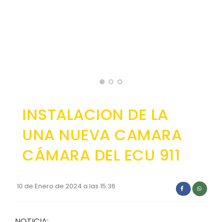
Convocatorias
GESTIÓN ADMINISTRATIVA
Plan de desarrollo y Ordenamiento Territorial - PD
Plan Anual Contratación - PAC
Plan Operativo Anual - POA
Convenios Institucionales
INSTALACION DE LA
PRESUPUESTO: EJECUCIÓN Y REPORTES
UNA NUEVA CAMARA
Cédulas presupuestarias y balances
CÁMARA DEL ECU 911
Procesos de contratación
Ejecución Presupuestaria
10 de Enero de 2024 a las 15:36
Obras y proyectos
NOTICIA: