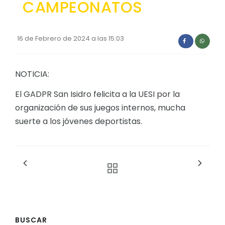
CAMPEONATOS
Convocatorias
GESTIÓN ADMINISTRATIVA
16 de Febrero de 2024 a las 15:03
Plan de desarrollo y Ordenamiento Territorial - PD
Plan Anual Contratación - PAC
NOTICIA:
Plan Operativo Anual - POA
El GADPR San Isidro felicita a la UESI por la
Convenios Institucionales
organización de sus juegos internos, mucha
suerte a los jóvenes deportistas.
PRESUPUESTO: EJECUCIÓN Y REPORTES
Cédulas presupuestarias y balances
Procesos de contratación
Ejecución Presupuestaria
Obras y proyectos
BUSCAR