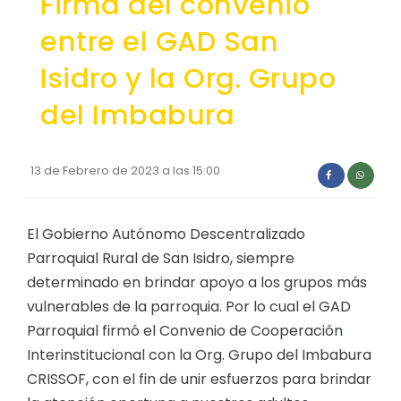
Firma del convenio
Convocatorias
entre el GAD San
GESTIÓN ADMINISTRATIVA
Isidro y la Org. Grupo
Plan de desarrollo y Ordenamiento Territorial - PD
del Imbabura
Plan Anual Contratación - PAC
Plan Operativo Anual - POA
13 de Febrero de 2023 a las 15:00
Convenios Institucionales
PRESUPUESTO: EJECUCIÓN Y REPORTES
El Gobierno Autónomo Descentralizado
Parroquial Rural de San Isidro, siempre
Cédulas presupuestarias y balances
determinado en brindar apoyo a los grupos más
Procesos de contratación
vulnerables de la parroquia. Por lo cual el GAD
Ejecución Presupuestaria
Parroquial firmó el Convenio de Cooperación
Interinstitucional con la Org. Grupo del Imbabura
Obras y proyectos
CRISSOF, con el fin de unir esfuerzos para brindar