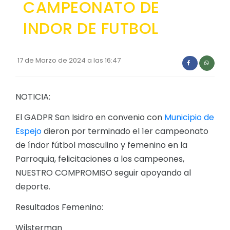
CAMPEONATO DE
Convocatorias
INDOR DE FUTBOL
GESTIÓN ADMINISTRATIVA
Plan de desarrollo y Ordenamiento Territorial - PD
17 de Marzo de 2024 a las 16:47
Plan Anual Contratación - PAC
Plan Operativo Anual - POA
NOTICIA:
Convenios Institucionales
El GADPR San Isidro en convenio con
Municipio de
PRESUPUESTO: EJECUCIÓN Y REPORTES
Espejo
dieron por terminado el 1er campeonato
de índor fútbol masculino y femenino en la
Cédulas presupuestarias y balances
Parroquia, felicitaciones a los campeones,
Procesos de contratación
NUESTRO COMPROMISO seguir apoyando al
Ejecución Presupuestaria
deporte.
Obras y proyectos
Resultados Femenino:
Wilsterman