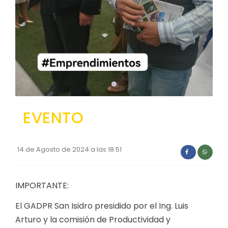
Convocatorias
GESTIÓN ADMINISTRATIVA
Plan de desarrollo y Ordenamiento Territorial - PD
Plan Anual Contratación - PAC
Plan Operativo Anual - POA
Convenios Institucionales
EVENTO
PRESUPUESTO: EJECUCIÓN Y REPORTES
Cédulas presupuestarias y balances
14 de Agosto de 2024 a las 18:51
Procesos de contratación
Ejecución Presupuestaria
IMPORTANTE:
Obras y proyectos
El GADPR San Isidro presidido por el Ing. Luis
Arturo y la comisión de Productividad y