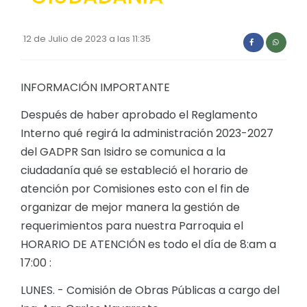
Convocatorias
12 de Julio de 2023 a las 11:35
GESTIÓN ADMINISTRATIVA
Plan de desarrollo y Ordenamiento Territorial - PD
INFORMACIÓN IMPORTANTE
Plan Anual Contratación - PAC
Después de haber aprobado el Reglamento
Plan Operativo Anual - POA
Interno qué regirá la administración 2023-2027
Convenios Institucionales
del GADPR San Isidro se comunica a la
ciudadanía qué se estableció el horario de
PRESUPUESTO: EJECUCIÓN Y REPORTES
atención por Comisiones esto con el fin de
Cédulas presupuestarias y balances
organizar de mejor manera la gestión de
Procesos de contratación
requerimientos para nuestra Parroquia el
HORARIO DE ATENCIÓN es todo el día de 8:am a
Ejecución Presupuestaria
17:00 :
Obras y proyectos
LUNES. - Comisión de Obras Públicas a cargo del