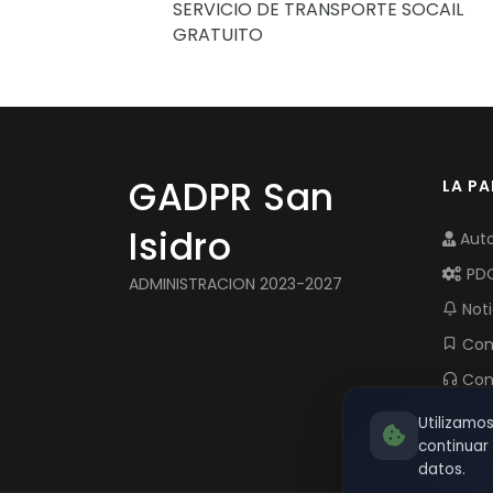
SERVICIO DE TRANSPORTE SOCAIL
GRATUITO
GADPR San
LA P
Isidro
Auto
PD
ADMINISTRACION 2023-2027
Noti
Com
Con
Utilizamo
continua
datos.