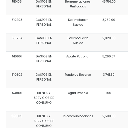
510105
GASTOS EN
Remuneraciones
45,156.00
Convocatorias
PERSONAL
Unificadas
GESTIÓN ADMINISTRATIVA
510203
GASTOS EN
Decimotercer
3,750.00
PERSONAL
Sueldo
Plan de desarrollo y Ordenamiento Territorial - PD
510204
GASTOS EN
Decimocuarto
2,820.00
Plan Anual Contratación - PAC
PERSONAL
Sueldo
Plan Operativo Anual - POA
510601
GASTOS EN
Aporte Patronal
5,260.67
Convenios Institucionales
PERSONAL
PRESUPUESTO: EJECUCIÓN Y REPORTES
510602
GASTOS EN
Fondo de Reserva
3,761.50
PERSONAL
Cédulas presupuestarias y balances
Procesos de contratación
530101
BIENES Y
Agua Potable
100
SERVICIOS DE
Ejecución Presupuestaria
CONSUMO
Obras y proyectos
530105
BIENES Y
Telecomunicaciones
2,500.00
SERVICIOS DE
CONSUMO