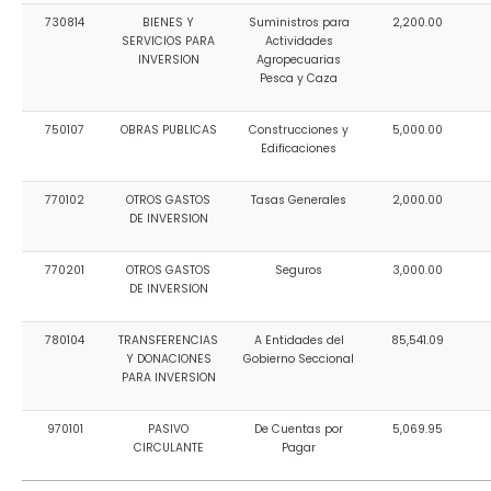
730814
BIENES Y
Suministros para
2,200.00
SERVICIOS PARA
Actividades
INVERSION
Agropecuarias
Pesca y Caza
750107
OBRAS PUBLICAS
Construcciones y
5,000.00
Edificaciones
770102
OTROS GASTOS
Tasas Generales
2,000.00
DE INVERSION
770201
OTROS GASTOS
Seguros
3,000.00
DE INVERSION
780104
TRANSFERENCIAS
A Entidades del
85,541.09
Y DONACIONES
Gobierno Seccional
PARA INVERSION
970101
PASIVO
De Cuentas por
5,069.95
CIRCULANTE
Pagar